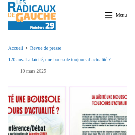
P
a
Menu
s
s
e
r
a
u
Accueil
Revue de presse
c
o
120 ans. La laïcité, une boussole toujours d’actualité ?
n
t
e
10 mars 2025
n
u