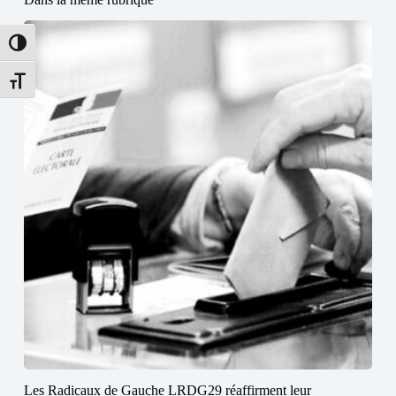
Passer en contraste élevé
Changer la taille de la police
Les Radicaux de Gauche LRDG29 réaffirment leur