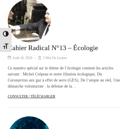
Passer en contraste élevé
Cahier Radical N°13 – Écologie
Changer la taille de la police
Août 16, 2020
3 Min De Lecture
Ce numéro spécial sur le thème de l’écologie contient les articles
suivant : Michel Crépeau et notre filiation écologique, Du
Coronavirus aux gaz à effet de serre (GES), De l’utopie au réel, Une
démarche volontariste : la défense de la…
CONSULTER / TÉLÉCHARGER