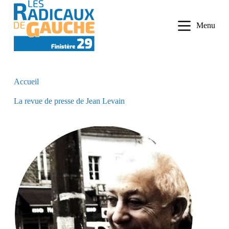
P
a
Menu
s
s
e
r
a
u
Accueil
c
o
La revue de presse de Jean Levain
n
t
e
n
u