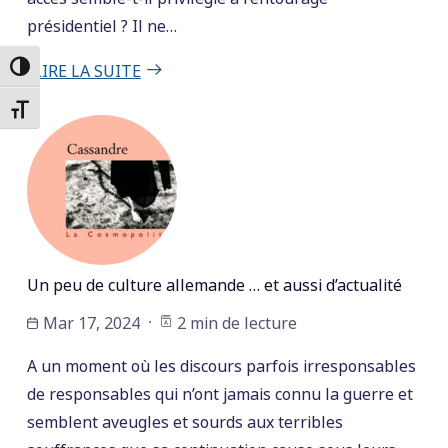
présidentiel ? Il ne…
LIRE LA SUITE
Passer en contraste élevé
Changer la taille de la police
Un peu de culture allemande … et aussi d’actualité
Mar 17, 2024
2 min de lecture
A un moment où les discours parfois irresponsables
de responsables qui n’ont jamais connu la guerre et
semblent aveugles et sourds aux terribles