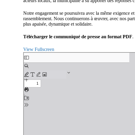
acteurs locaux, la municipalité a su apporter des réponses c
Notre engagement se poursuivra avec la même exigence et l
rassemblement. Nous continuerons à œuvrer, avec nos parten
plus apaisée, dynamique et solidaire.
Télécharger le communiqué de presse au format PDF
.
View Fullscreen
Aller
au
contenu
PDF