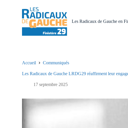
P
a
s
s
Les Radicaux de Gauche en Fin
e
r
a
u
c
o
n
t
Accueil
Communiqués
e
n
Les Radicaux de Gauche LRDG29 réaffirment leur engageme
u
17 septembre 2025