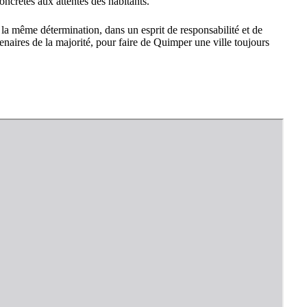
oncrètes aux attentes des habitants.
a même détermination, dans un esprit de responsabilité et de
aires de la majorité, pour faire de Quimper une ville toujours