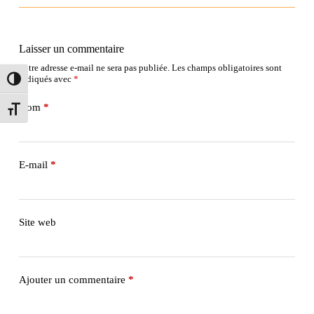
Laisser un commentaire
Votre adresse e-mail ne sera pas publiée.
Les champs obligatoires sont
indiqués avec
*
Passer en contraste élevé
Nom
*
Changer la taille de la police
E-mail
*
Site web
Ajouter un commentaire
*