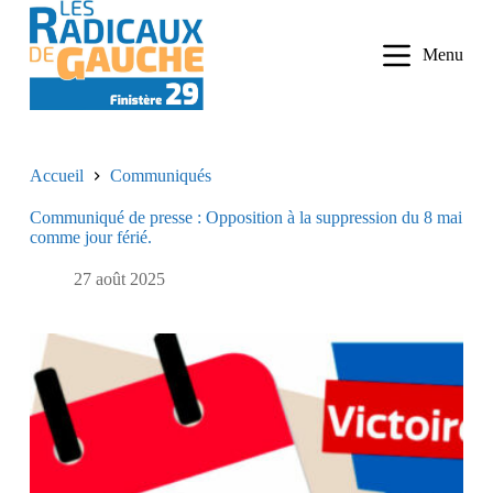
P
a
Menu
s
s
e
r
a
u
Accueil
Communiqués
c
o
Communiqué de presse : Opposition à la suppression du 8 mai
n
comme jour férié.
t
e
n
27 août 2025
u