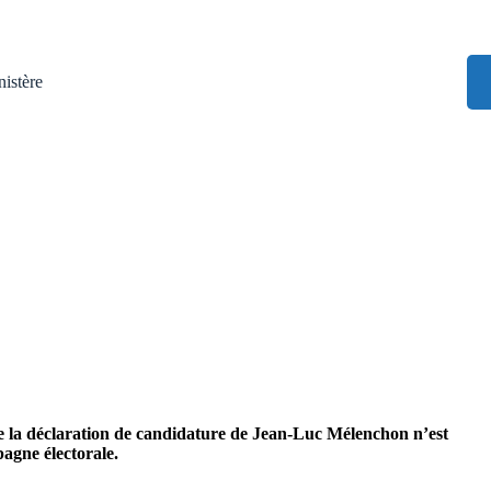
istère
 de la déclaration de candidature de Jean-Luc Mélenchon n’est
agne électorale.