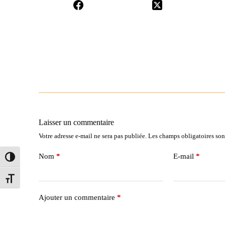
Laisser un commentaire
Votre adresse e-mail ne sera pas publiée.
Les champs obligatoires son
Nom
*
E-mail
*
Passer en contraste élevé
Changer la taille de la police
Ajouter un commentaire
*