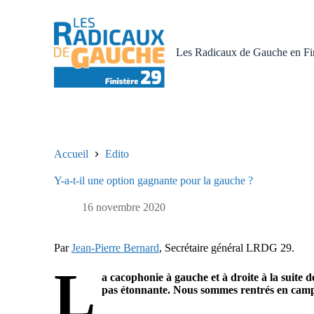
P
a
s
s
Les Radicaux de Gauche en Fin
e
r
a
u
c
o
n
t
Accueil
Edito
e
n
Y-a-t-il une option gagnante pour la gauche ?
u
16 novembre 2020
Par
Jean-Pierre Bernard
, Secrétaire général LRDG 29.
L
a cacophonie à gauche et à droite à la suite
pas étonnante. Nous sommes rentrés en camp