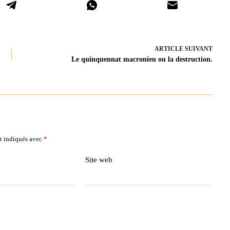
ARTICLE
SUIVANT
Le quinquennat macronien ou la destruction.
t indiqués avec
*
Site web