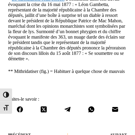
évoquant la crise du 16 mai 1877 : « Léon Gambetta,
représentant de la majorité républicaine à la Chambre des
députés, jaillit d’une boîte à surprise tel un diable à ressort
devant le président de la République Patrice de Mac Mahon,
maréchal dont les opinions monarchistes sont symbolisées par
la fleur de lys. Surmonté d’un bonnet phrygien et du chiffre
évoquant le manifeste des 363, un nuage darde des éclairs sur
le président tandis que le représentant de la majorité
républicaine à la Chambre des députés prononce la péroraison
de son discours lillois du 15 août 1877 : « Se soumettre ou se
démettre ».
** Mithridatiser (fig.) = Habituer à quelque chose de mauvais
Passer en contraste élevé
Faites-le savoir :
Changer la taille de la police
PRÉCÉDENT
SUIVANT