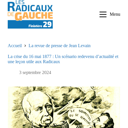
P
a
Menu
s
s
e
r
a
u
Accueil
La revue de presse de Jean Levain
c
o
La crise du 16 mai 1877 : Un scénario redevenu d’actualité et
n
une leçon utile aux Radicaux
t
e
n
3 septembre 2024
u