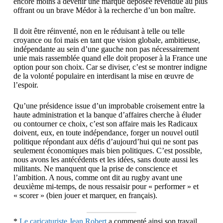
encore moins à devenir une marque déposée revendue au plus
offrant ou un brave Médor à la recherche d’un bon maître.
Il doit être réinventé, non en le réduisant à telle ou telle
croyance ou foi mais en tant que vision globale, ambitieuse,
indépendante au sein d’une gauche non pas nécessairement
unie mais rassemblée quand elle doit proposer à la France une
option pour son choix. Car se diviser, c’est se montrer indigne
de la volonté populaire en interdisant la mise en œuvre de
l’espoir.
Qu’une présidence issue d’un improbable croisement entre la
haute administration et la banque d’affaires cherche à éluder
ou contourner ce choix, c’est son affaire mais les Radicaux
doivent, eux, en toute indépendance, forger un nouvel outil
politique répondant aux défis d’aujourd’hui qui ne sont pas
seulement économiques mais bien politiques. C’est possible,
nous avons les antécédents et les idées, sans doute aussi les
militants. Ne manquent que la prise de conscience et
l’ambition. A nous, comme ont dit au rugby avant une
deuxième mi-temps, de nous ressaisir pour « performer » et
« scorer » (bien jouer et marquer, en français).
*
Le caricaturiste Jean Robert
a commenté ainsi son travail