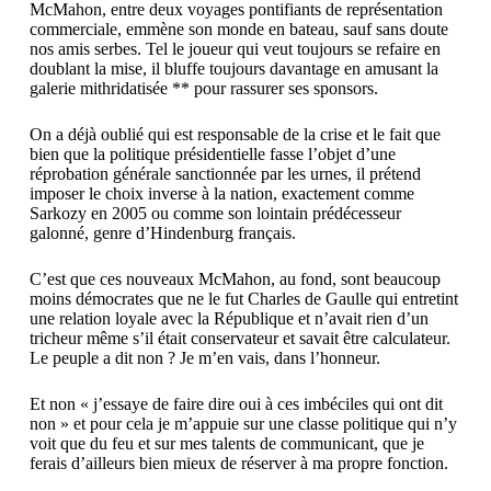
McMahon, entre deux voyages pontifiants de représentation
commerciale, emmène son monde en bateau, sauf sans doute
nos amis serbes. Tel le joueur qui veut toujours se refaire en
doublant la mise, il bluffe toujours davantage en amusant la
galerie mithridatisée ** pour rassurer ses sponsors.
On a déjà oublié qui est responsable de la crise et le fait que
bien que la politique présidentielle fasse l’objet d’une
réprobation générale sanctionnée par les urnes, il prétend
imposer le choix inverse à la nation, exactement comme
Sarkozy en 2005 ou comme son lointain prédécesseur
galonné, genre d’Hindenburg français.
C’est que ces nouveaux McMahon, au fond, sont beaucoup
moins démocrates que ne le fut Charles de Gaulle qui entretint
une relation loyale avec la République et n’avait rien d’un
tricheur même s’il était conservateur et savait être calculateur.
Le peuple a dit non ? Je m’en vais, dans l’honneur.
Et non « j’essaye de faire dire oui à ces imbéciles qui ont dit
non » et pour cela je m’appuie sur une classe politique qui n’y
voit que du feu et sur mes talents de communicant, que je
ferais d’ailleurs bien mieux de réserver à ma propre fonction.