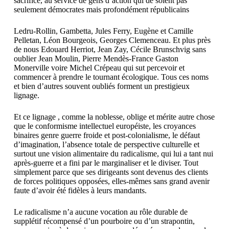
sacrifice, au service de gens d’action qui de soient pas
seulement démocrates mais profondément républicains
Ledru-Rollin, Gambetta, Jules Ferry, Eugène et Camille
Pelletan, Léon Bourgeois, Georges Clemenceau. Et plus près
de nous Edouard Herriot, Jean Zay, Cécile Brunschvig sans
oublier Jean Moulin, Pierre Mendès-France Gaston
Monerville voire Michel Crépeau qui sut percevoir et
commencer à prendre le tournant écologique. Tous ces noms
et bien d’autres souvent oubliés forment un prestigieux
lignage.
Et ce lignage , comme la noblesse, oblige et mérite autre chose
que le conformisme intellectuel européiste, les croyances
binaires genre guerre froide et post-colonialisme, le défaut
d’imagination, l’absence totale de perspective culturelle et
surtout une vision alimentaire du radicalisme, qui lui a tant nui
après-guerre et a fini par le marginaliser et le diviser. Tout
simplement parce que ses dirigeants sont devenus des clients
de forces politiques opposées, elles-mêmes sans grand avenir
faute d’avoir été fidèles à leurs mandants.
Le radicalisme n’a aucune vocation au rôle durable de
supplétif récompensé d’un pourboire ou d’un strapontin,