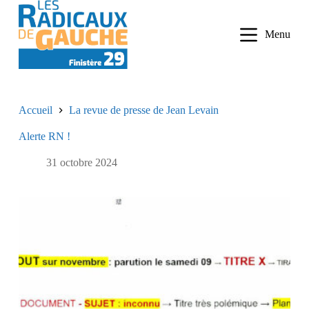
P
a
Menu
s
s
e
r
a
u
Accueil
La revue de presse de Jean Levain
c
o
Alerte RN !
n
t
e
31 octobre 2024
n
u