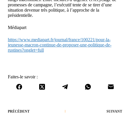
promesses de campagne, l’exécutif tente de se tirer d’une
situation devenue très politique, à l’approche de la
présidentielle.
Médiapart
https://www.mediapart.fr/journal/france/100221/pour-la-
jeunesse-macron-continue-de-proposer-une-politique-de-
rustines?onglet=full
Faites-le savoir :
PRÉCÉDENT
SUIVANT