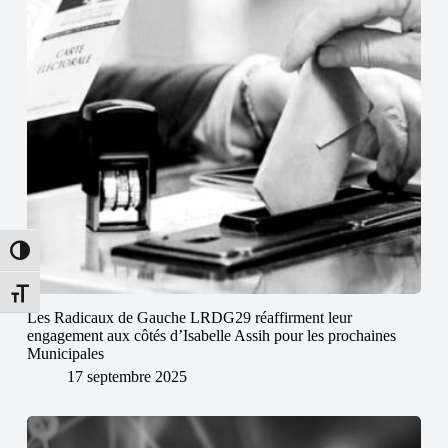
Passer en contraste élevé
Changer la taille de la police
Les Radicaux de Gauche LRDG29 réaffirment leur
engagement aux côtés d’Isabelle Assih pour les prochaines
Municipales
17 septembre 2025