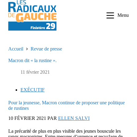
P
a
Menu
s
s
e
r
a
u
Accueil
Revue de presse
c
o
Macron dit « la rustine ».
n
t
e
11 février 2021
n
u
EXÉCUTIF
Pour la jeunesse, Macron continue de proposer une politique
de rustines
10 FÉVRIER 2021 PAR
ELLEN SALVI
La précarité de plus en plus visible des jeunes bouscule les
rangs macronistes. Entre mesures d’urgence et recyclage de