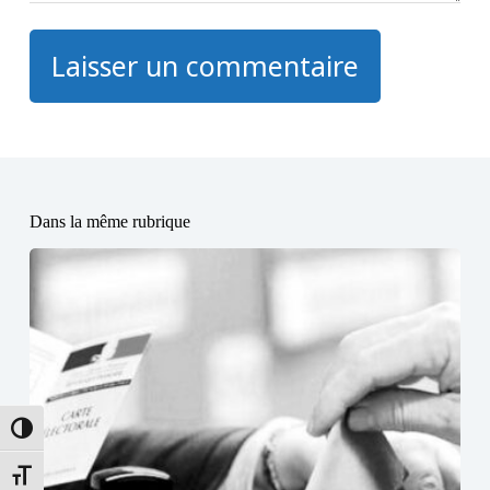
Laisser un commentaire
Dans la même rubrique
Passer en contraste élevé
Changer la taille de la police