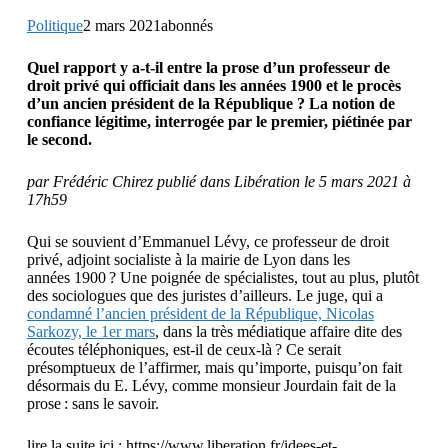
Politique
2 mars 2021abonnés
Quel rapport y a-t-il entre la prose d’un professeur de
droit privé qui officiait dans les années 1900 et le procès
d’un ancien président de la République ? La notion de
confiance légitime, interrogée par le premier, piétinée par
le second.
par Frédéric Chirez publié dans Libération le 5 mars 2021 à
17h59
Qui se souvient d’Emmanuel Lévy, ce professeur de droit
privé, adjoint socialiste à la mairie de Lyon dans les
années 1900 ? Une poignée de spécialistes, tout au plus, plutôt
des sociologues que des juristes d’ailleurs. Le juge, qui a
condamné l’ancien président de la République, Nicolas
Sarkozy, le 1er mars
, dans la très médiatique affaire dite des
écoutes téléphoniques, est-il de ceux-là ? Ce serait
présomptueux de l’affirmer, mais qu’importe, puisqu’on fait
désormais du E. Lévy, comme monsieur Jourdain fait de la
prose : sans le savoir.
lire la suite ici : https://www.liberation.fr/idees-et-