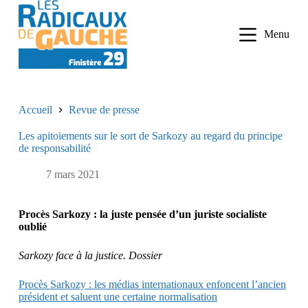
P
a
Menu
s
s
e
r
a
u
Accueil
Revue de presse
c
o
Les apitoiements sur le sort de Sarkozy au regard du principe
n
de responsabilité
t
e
n
7 mars 2021
u
Procès Sarkozy : la juste pensée d’un juriste socialiste
oublié
Sarkozy face à la justice. Dossier
Procès Sarkozy : les médias internationaux enfoncent l’ancien
président et saluent une certaine normalisation