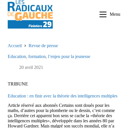
P
a
Menu
s
s
e
r
a
u
Accueil
Revue de presse
c
o
Education, formation, l’enjeu pour la jeunesse
n
t
e
20 avril 2021
n
u
TRIBUNE
Education : en finir avec la théorie des intelligences multiples
Article réservé aux abonnés Certains sont doués pour les
maths, d’autres pour la plomberie ou le dessin, c’est comme
ça. Derrière cet apparent bon sens se cache la «théorie des
intelligences multiples», développée dans les années 80 par
Howard Gardner. Mais malgré son succès mondial, elle n’a