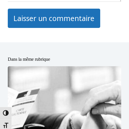
Laisser un commentaire
Dans la même rubrique
Passer en contraste élevé
Changer la taille de la police