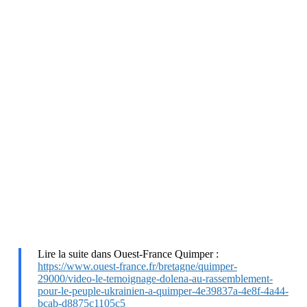
Lire la suite dans Ouest-France Quimper :
https://www.ouest-france.fr/bretagne/quimper-
29000/video-le-temoignage-dolena-au-rassemblement-
pour-le-peuple-ukrainien-a-quimper-4e39837a-4e8f-4a44-
bcab-d8875c1105c5