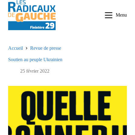
P
a
Menu
s
s
e
r
a
u
Accueil
Revue de presse
c
o
Soutien au peuple Ukrainien
n
t
e
25 février 2022
n
u