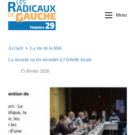
P
a
Menu
s
s
e
r
a
u
Accueil
La vie de la fédé
c
o
La sécurité ou les sécurités à l’échelle locale
n
t
e
15 février 2026
n
u