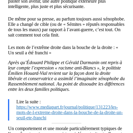
piloter son avenir, une autre politique extérieure plus
intelligente, plus juste et plus sécurisante.
De même pour sa presse, au parfum toujours aussi xénophobe.
Elle a changé de cible (ou de « Sémites » réputés responsables
de tous les maux) par rapport à l’avant-guerre, c’est tout. On
sait comment tout cela finit.
Les mots de l’extrême droite dans la bouche de la droite : «
Un seuil a été franchi »
Après qu’Édouard Philippe et Gérald Darmanin ont repris à
leur compte l’expression « racisme anti-Blancs », le politiste
Émilien Houard-Vial revient sur la façon dont la droite
libérale et conservatrice a assimilé l’imaginaire xénophobe du
Rassemblement national. Au point de dissoudre les différences
entre les deux familles politiques.
Lire la suite :
https://www.mediapart.fr/journal/politique/131223/les-
mots-de-l-extreme-droite-dans-la-bouche-de-la-droite-un-
seuil-ete-franchi
Un comportement et une morale particulièrement typiques de