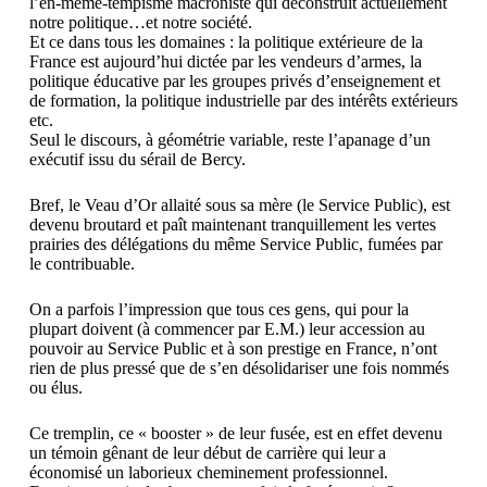
l’en-même-tempisme macroniste qui déconstruit actuellement
notre politique…et notre société.
Et ce dans tous les domaines : la politique extérieure de la
France est aujourd’hui dictée par les vendeurs d’armes, la
politique éducative par les groupes privés d’enseignement et
de formation, la politique industrielle par des intérêts extérieurs
etc.
Seul le discours, à géométrie variable, reste l’apanage d’un
exécutif issu du sérail de Bercy.
Bref, le Veau d’Or allaité sous sa mère (le Service Public), est
devenu broutard et paît maintenant tranquillement les vertes
prairies des délégations du même Service Public, fumées par
le contribuable.
On a parfois l’impression que tous ces gens, qui pour la
plupart doivent (à commencer par E.M.) leur accession au
pouvoir au Service Public et à son prestige en France, n’ont
rien de plus pressé que de s’en désolidariser une fois nommés
ou élus.
Ce tremplin, ce « booster » de leur fusée, est en effet devenu
un témoin gênant de leur début de carrière qui leur a
économisé un laborieux cheminement professionnel.