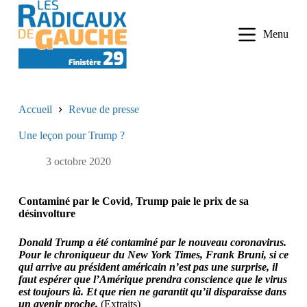
P
a
Menu
s
s
e
r
a
u
Accueil
Revue de presse
c
o
Une leçon pour Trump ?
n
t
e
3 octobre 2020
n
u
Contaminé par le Covid, Trump paie le prix de sa
désinvolture
Donald Trump a été contaminé par le nouveau coronavirus.
Pour le chroniqueur du New York Times, Frank Bruni, si ce
qui arrive au président américain n’est pas une surprise, il
faut espérer que l’Amérique prendra conscience que le virus
est toujours là. Et que rien ne garantit qu’il disparaisse dans
un avenir proche.
(Extraits)