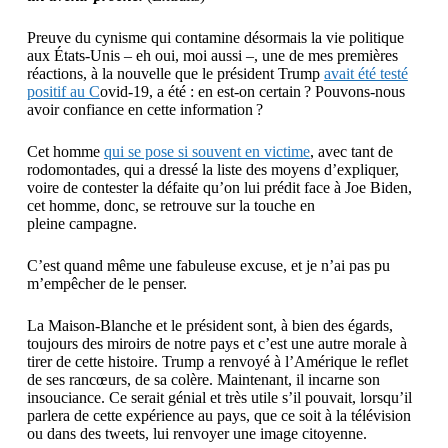
Preuve du cynisme qui contamine désormais la vie politique
aux États-Unis – eh oui, moi aussi –, une de mes premières
réactions, à la nouvelle que le président Trump
avait été testé
positif au C
ovid-19, a été : en est-on certain ? Pouvons-nous
avoir confiance en cette information ?
Cet homme
qui se pose si souvent en victime
, avec tant de
rodomontades, qui a dressé la liste des moyens d’expliquer,
voire de contester la défaite qu’on lui prédit face à Joe Biden,
cet homme, donc, se retrouve sur la touche en
pleine campagne.
C’est quand même une fabuleuse excuse, et je n’ai pas pu
m’empêcher de le penser.
La Maison-Blanche et le président sont, à bien des égards,
toujours des miroirs de notre pays et c’est une autre morale à
tirer de cette histoire. Trump a renvoyé à l’Amérique le reflet
de ses rancœurs, de sa colère. Maintenant, il incarne son
insouciance. Ce serait génial et très utile s’il pouvait, lorsqu’il
parlera de cette expérience au pays, que ce soit à la télévision
ou dans des tweets, lui renvoyer une image citoyenne.