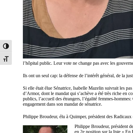
Passer en contraste élevé
Changer la taille de la police
l’hôpital public. Leur vote ne change pas avec les gouver
Ils ont un seul cap: la défense de l’intérêt général, de la just
Si elle était élue Sénatrice, Isabelle Mazelin suivrait les 
d’Armor, dont le mandat qui s’achève a été très riche en comb
publics, l’accueil des étrangers, l’égalité femmes-hommes:
engagement dans son mandat de sénatrice.
Philippe Broudeur, élu à Quimper, président des Radicaux
Philippe Broudeur, président de
en 2e position sur la liste « E