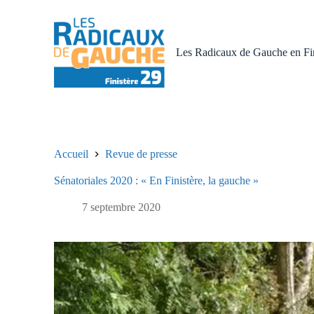
P
a
s
s
Les Radicaux de Gauche en Fin
e
r
a
u
c
o
n
t
Accueil
Revue de presse
e
n
Sénatoriales 2020 : « En Finistère, la gauche »
u
7 septembre 2020