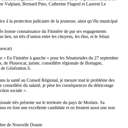
ine Vulpiani, Bernard Pino, Catherine Flageul et Laurent Le
rvice à la protection judiciaire de la jeunesse, ainsi qu’élu municipal
ès bonne connaissance du Finistère de par ses engagements
 un lien, un très d’union entre les citoyens, les élus, et le Sénat.
uescat)
iste « En Finistère à gauche » pour les Sénatoriales du 27 septembre
, de Plouescat, juriste, conseillère régionale de Bretagne,
e de Génération.S.
ans la santé au Conseil Régional, je mesure tout le problème des
e conseillère du salarié, je pèse les conséquences du détricotage
ection sociale ».
ionale très présente sur le territoire du pays de Morlaix. Sa
us en font une excellente candidate et en feraient aussi une non
mbre de Nouvelle Donne