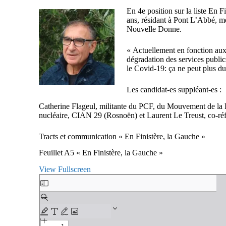
En 4e position sur la liste En 
ans, résidant à Pont L’Abbé, m
Nouvelle Donne.
« Actuellement en fonction aux 
dégradation des services publi
le Covid-19: ça ne peut plus du
Les candidat-es suppléant-es :
Catherine Flageul, militante du PCF, du Mouvement de la P
nucléaire, CIAN 29 (Rosnoën) et Laurent Le Treust, co-ré
Tracts et communication « En Finistère, la Gauche »
Feuillet A5 « En Finistère, la Gauche »
View Fullscreen
Aller
au
contenu
PDF