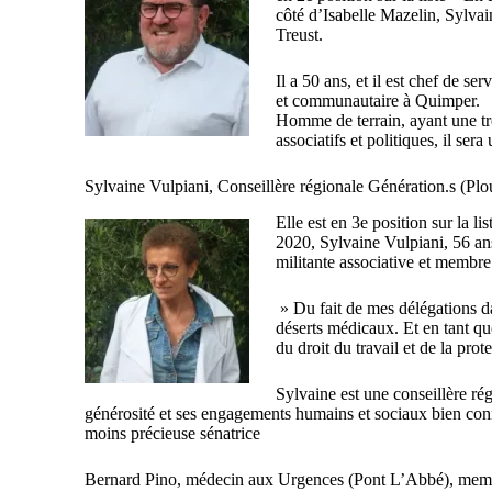
côté d’Isabelle Mazelin, Sylva
Treust.
Il a 50 ans, et il est chef de se
et communautaire à Quimper.
Homme de terrain, ayant une tr
associatifs et politiques, il sera
Sylvaine Vulpiani, Conseillère régionale Génération.s (Plo
Elle est en 3e position sur la l
2020, Sylvaine Vulpiani, 56 ans
militante associative et membr
» Du fait de mes délégations d
déserts médicaux. Et en tant qu
du droit du travail et de la prot
Sylvaine est une conseillère rég
générosité et ses engagements humains et sociaux bien conn
moins précieuse sénatrice
Bernard Pino, médecin aux Urgences (Pont L’Abbé), me