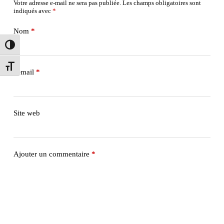
Votre adresse e-mail ne sera pas publiée.
Les champs obligatoires sont
indiqués avec
*
Nom
*
Passer en contraste élevé
Changer la taille de la police
E-mail
*
Site web
Ajouter un commentaire
*