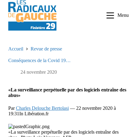
P
a
Menu
s
s
e
r
a
u
Accueil
Revue de presse
c
o
Conséquences de la Covid 19…
n
t
e
24 novembre 2020
n
u
«La surveillance perpétuelle par des logiciels entraîne des
abus»
Par
Charles Delouche Bertolasi
— 22 novembre 2020 à
19:31In Libération.fr
«La surveillance perpétuelle par des logiciels entraîne des