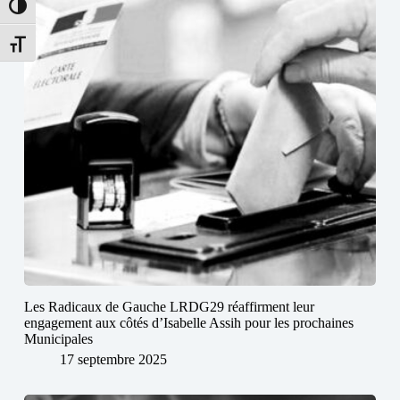
Passer en contraste élevé
Changer la taille de la police
Les Radicaux de Gauche LRDG29 réaffirment leur
engagement aux côtés d’Isabelle Assih pour les prochaines
Municipales
17 septembre 2025