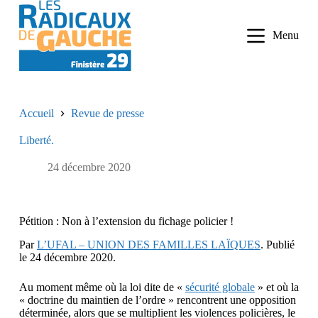
P
a
Menu
s
s
e
r
a
u
Accueil
Revue de presse
c
o
Liberté.
n
t
e
24 décembre 2020
n
u
Pétition : Non à l’extension du fichage policier !
Par
L’UFAL – UNION DES FAMILLES LAÏQUES
. Publié
le 24 décembre 2020.
Au moment même où la loi dite de «
sécurité globale
» et où la
« doctrine du maintien de l’ordre » rencontrent une opposition
déterminée, alors que se multiplient les violences policières, le