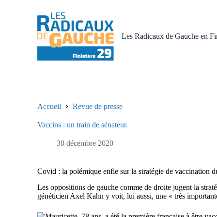
P
a
s
s
Les Radicaux de Gauche en Fin
e
r
a
u
c
o
n
t
Accueil
Revue de presse
e
n
Vaccins : un train de sénateur.
u
30 décembre 2020
Covid : la polémique enfle sur la stratégie de vaccination
Les oppositions de gauche comme de droite jugent la stratég
généticien Axel Kahn y voit, lui aussi, une « très important