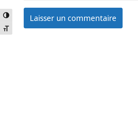
Laisser un commentaire
Passer en contraste élevé
Changer la taille de la police