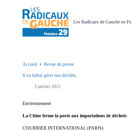
P
a
s
s
Les Radicaux de Gauche en Fin
e
r
a
u
c
o
n
t
Accueil
Revue de presse
e
n
Il va falloir gérer nos déchêts.
u
3 janvier 2021
Environnement
La Chine ferme la porte aux importations de déchets
COURRIER INTERNATIONAL (PARIS)