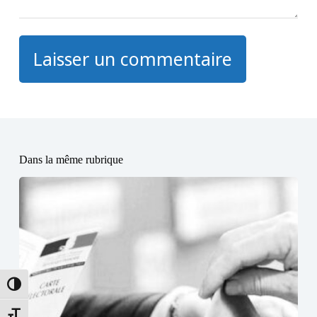
Laisser un commentaire
Dans la même rubrique
Passer en contraste élevé
Changer la taille de la police