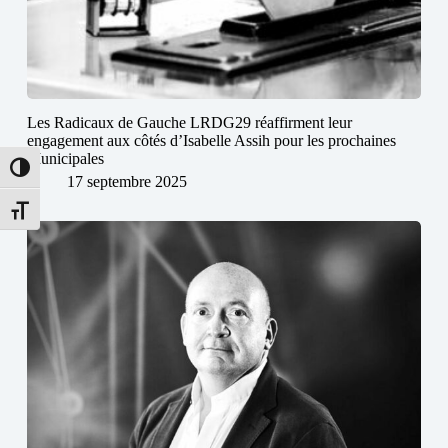
Les Radicaux de Gauche LRDG29 réaffirment leur
engagement aux côtés d’Isabelle Assih pour les prochaines
Municipales
Passer en contraste élevé
17 septembre 2025
Changer la taille de la police