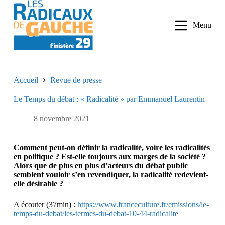
P
a
Menu
s
s
e
r
a
u
Accueil
Revue de presse
c
o
Le Temps du débat : « Radicalité » par Emmanuel Laurentin
n
t
e
8 novembre 2021
n
u
Comment peut-on définir la radicalité, voire les radicalités
en politique ? Est-elle toujours aux marges de la société ?
Alors que de plus en plus d’acteurs du débat public
semblent vouloir s’en revendiquer, la radicalité redevient-
elle désirable ?
A écouter (37min) :
https://www.franceculture.fr/emissions/le-
temps-du-debat/les-termes-du-debat-10-44-radicalite