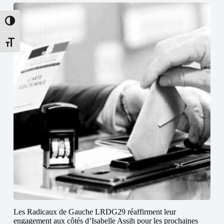
Passer en contraste élevé
Changer la taille de la police
Les Radicaux de Gauche LRDG29 réaffirment leur
engagement aux côtés d’Isabelle Assih pour les prochaines