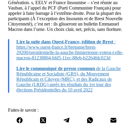
Génération. s, EELV et France Insoumise – s’est réunie au
Vauban, à l’appel du PCF (Parti Communiste Français) pour
appeler à faire barrage à l’extrême-droite. Pour la plupart des
participants (À l’exception des Insoumis et de Brest Nouvelle
Citoyenneté), c’est net : ils glisseront un bulletin Emmanuel
Macron dans l’urne. Un choix clair, net, précis, sans fioriture.
Lire la suite dans Ouest-France, édition de Brest
:
https://www.ouest-france.fr/bretagne/brest-
29200/presidentielle-la-gauche-finisterienne-votera-t-elle-
macron-81238804-bfd5-11ec-88eb-b2264fdc023d
Lire le communiqué de presse commun
de la Gauche
Républicaine et Socialiste (GRS), du Mouvement
Républicain et Citoyen (MRC), et des Radicaux de
Gauche (LRDG) après les résultats du 1er tour des
élections Présidentielles du 10 avril 2022
Faites-le savoir :