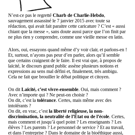
N’est-ce pas le regretté
Charb de Charlie-Hebdo
,
sauvagement assassiné le 7 janvier 2015 avec toute sa
rédaction, qui avait fait paraitre cette caricature ? C’est « aussi
chiant que la messe », sans doute aussi parce que l’on finit par
ne plus rien y comprendre, comme une vieille messe en latin.
Alors, oui, essayons quand même d’y voir clair, et parlons-en !
Et, surtout, n’ayons pas peur d’en parler, alors qu’il semble
que certains craignent de le faire. Il est vrai que, à propos de
laïcité, le discours grand public assène plusieurs notions et
expressions au sens mal défini et, finalement, très ambigu.
Cela ne fait que brouiller le débat politique et citoyen.
On dit
Laïcité, c’est vivre-ensemble
. Oui, mais comment ?
Avec n’importe qui ? Ne peut-on choisir ?
On dit, c’est la
tolérance
. Certes, mais même avec des
intolérants ?
On dit, en vrac, c’est
la liberté religieuse, la non-
discrimination, la neutralité de l’État ou de l’école
. Certes,
mais comment et jusqu’à quel point ? Les enseignants ? Les
élèves ? Les parents ? Le personnel de service ? Et au travail,
et dans l’entreprise ? Dans le domaine de la bioéthique aussi,