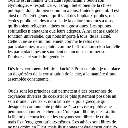
Quelle est la finalité d’un État républicain ? Selon son
étymologie, « respublica », il s’agit bel et bien de la chose
publique, donc du bien commun à tous, l’intérêt général. Il est
ainsi de l’intérêt général qu’il y ait des hôpitaux publics, des
écoles publiques, des maisons de la culture ouvertes à tous,
qu’ils soient religieux, athées ou agnostiques. Les options
spirituelles n’engagent que leurs adeptes. Ainsi est assignée la
fonction universelle, qui nous importe à tous, de la laïcité.
Celle-ci ne se définit nullement comme le refus des
particularismes, mais plutôt comme l’affirmation selon laquelle
les particularismes ne sauraient en aucun cas primer sur
l’universel et sur la loi générale.
Dès lors, comment définir la laïcité ? Pour ce faire, je me place
au degré zéro de la constitution de la cité, à la manière d’une
assemblée constituante.
Quels sont les principes qui permettent à des personnes de
croyances diverses de coexister le plus justement possible au
sein d’une « civitas », nom latin de la polis grecque qui
désigne la communauté politique ? La devise républicaine
peut nous montrer le chemin. D’une part, liberté, c’est-à-dire
la liberté de conscience : les croyants sont libres de croire,
mais ils n’engagent qu’eux-mêmes. Les athées sont libres de
ne pas croire en Dieu, mais ils n’engagent également qu’eux-