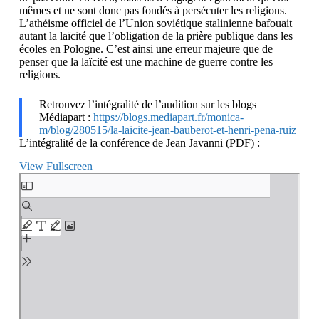
mêmes et ne sont donc pas fondés à persécuter les religions.
L’athéisme officiel de l’Union soviétique stalinienne bafouait
autant la laïcité que l’obligation de la prière publique dans les
écoles en Pologne. C’est ainsi une erreur majeure que de
penser que la laïcité est une machine de guerre contre les
religions.
Retrouvez l’intégralité de l’audition sur les blogs
Médiapart :
https://blogs.mediapart.fr/monica-
m/blog/280515/la-laicite-jean-bauberot-et-henri-pena-ruiz
L’intégralité de la conférence de Jean Javanni (PDF) :
View Fullscreen
Aller
au
contenu
PDF