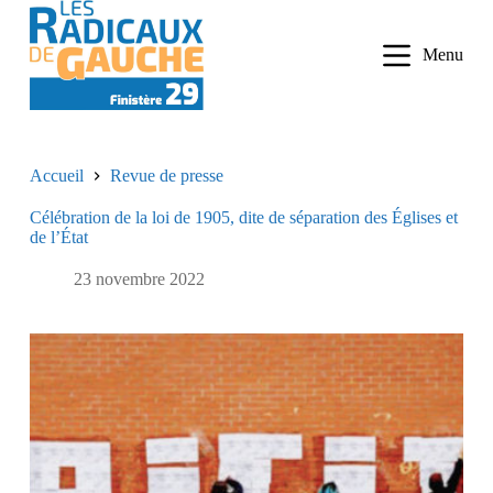
P
a
Menu
s
s
e
r
a
u
Accueil
Revue de presse
c
o
​Célébration de la loi de 1905, dite de séparation des Églises et
n
de l’État
t
e
n
23 novembre 2022
u