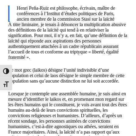
Henri Peña-Ruiz est philosophe, écrivain, maître de
conférences à l’Institut d’études politiques de Paris,
ancien membre de la commission Stasi sur la laïcité
À titre liminaire, je tenais à dénoncer la multiplication abusive
des définitions de la laïcité qui tend à en relativiser la
signification. Pour moi, il n’y a, en fait, qu’une définition de la
laïcité qui réponde aux aspirations des personnes
authentiquement attachées à un cadre républicain assurant
l’accueil de tous et conforme au triptyque « liberté, égalité
fraternité ».
Le mot grec (laikos) désigne l’unité indivisible d’une
Passer en contraste élevé
population et celui de laos désigne le simple membre de cette
population sans qu’aucune distinction ne lui soit accordée.
Changer la taille de la police
Lorsque je contemple une assemblée humaine, je suis ainsi en
mesure d’identifier le laikos et, en promenant mon regard sur
les êtres humains qui le constituent, je vois avant tout des êtres
humains au-delà de leurs convictions spirituelles, les
convictions religieuses et humanistes. D’ailleurs, d’après un
récent sondage, les personnes animées de convictions
humanistes, c’est-à-dire agnostiques ou athées, seraient en
France majoritaires. Ainsi, la laïcité n’a pas rapport qu’aux