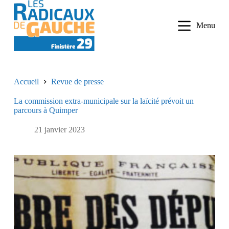
P
a
Menu
s
s
e
r
a
u
Accueil
Revue de presse
c
o
La commission extra-municipale sur la laïcité prévoit un
n
parcours à Quimper
t
e
n
21 janvier 2023
u