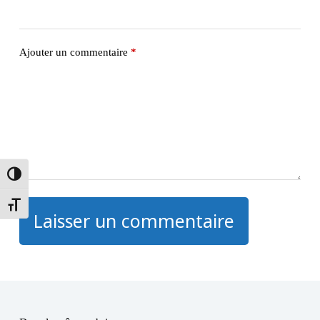
Ajouter un commentaire
*
Passer en contraste élevé
Changer la taille de la police
Laisser un commentaire