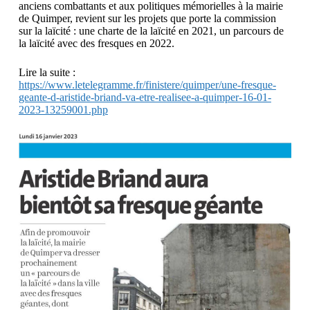
anciens combattants et aux politiques mémorielles à la mairie
de Quimper, revient sur les projets que porte la commission
sur la laïcité : une charte de la laïcité en 2021, un parcours de
la laïcité avec des fresques en 2022.
Lire la suite :
https://www.letelegramme.fr/finistere/quimper/une-fresque-
geante-d-aristide-briand-va-etre-realisee-a-quimper-16-01-
2023-13259001.php