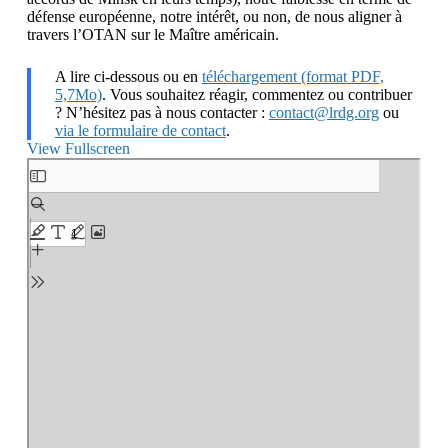
défense européenne, notre intérêt, ou non, de nous aligner à
travers l’OTAN sur le Maître américain.
A lire ci-dessous ou en
téléchargement (format PDF,
5,7Mo)
. Vous souhaitez réagir, commentez ou contribuer
? N’hésitez pas à nous contacter :
contact@lrdg.org
ou
via le formulaire de contact
.
View Fullscreen
Aller
au
contenu
PDF