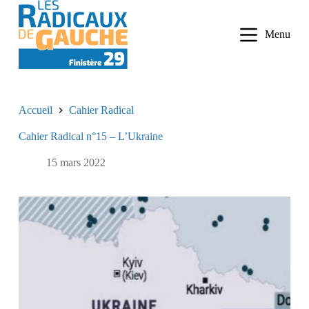
P
a
Menu
s
s
e
r
a
u
Accueil
Cahier Radical
c
o
Cahier Radical n°15 – L’Ukraine
n
t
e
15 mars 2022
n
u