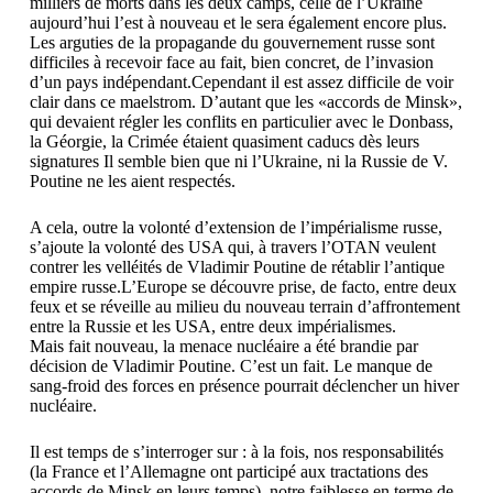
milliers de morts dans les deux camps, celle de l’Ukraine
aujourd’hui l’est à nouveau et le sera également encore plus.
Les arguties de la propagande du gouvernement russe sont
difficiles à recevoir face au fait, bien concret, de l’invasion
d’un pays indépendant.Cependant il est assez difficile de voir
clair dans ce maelstrom. D’autant que les «accords de Minsk»,
qui devaient régler les conflits en particulier avec le Donbass,
la Géorgie, la Crimée étaient quasiment caducs dès leurs
signatures Il semble bien que ni l’Ukraine, ni la Russie de V.
Poutine ne les aient respectés.
A cela, outre la volonté d’extension de l’impérialisme russe,
s’ajoute la volonté des USA qui, à travers l’OTAN veulent
contrer les velléités de Vladimir Poutine de rétablir l’antique
empire russe.L’Europe se découvre prise, de facto, entre deux
feux et se réveille au milieu du nouveau terrain d’affrontement
entre la Russie et les USA, entre deux impérialismes.
Mais fait nouveau, la menace nucléaire a été brandie par
décision de Vladimir Poutine. C’est un fait. Le manque de
sang-froid des forces en présence pourrait déclencher un hiver
nucléaire.
Il est temps de s’interroger sur : à la fois, nos responsabilités
(la France et l’Allemagne ont participé aux tractations des
accords de Minsk en leurs temps), notre faiblesse en terme de