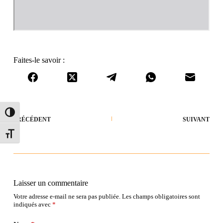
Faites-le savoir :
Passer en contraste élevé
PRÉCÉDENT
SUIVANT
Changer la taille de la police
Laisser un commentaire
Votre adresse e-mail ne sera pas publiée.
Les champs obligatoires sont
indiqués avec
*