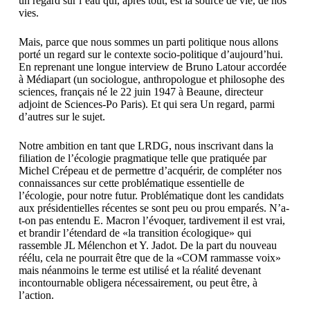
un regard sur l’eau qui, après tout, est la source de vie, de nos
vies.
Mais, parce que nous sommes un parti politique nous allons
porté un regard sur le contexte socio-politique d’aujourd’hui.
En reprenant une longue interview de Bruno Latour accordée
à Médiapart (un sociologue, anthropologue et philosophe des
sciences, français né le 22 juin 1947 à Beaune, directeur
adjoint de Sciences-Po Paris). Et qui sera Un regard, parmi
d’autres sur le sujet.
Notre ambition en tant que LRDG, nous inscrivant dans la
filiation de l’écologie pragmatique telle que pratiquée par
Michel Crépeau et de permettre d’acquérir, de compléter nos
connaissances sur cette problématique essentielle de
l’écologie, pour notre futur. Problématique dont les candidats
aux présidentielles récentes se sont peu ou prou emparés. N’a-
t-on pas entendu E. Macron l’évoquer, tardivement il est vrai,
et brandir l’étendard de «la transition écologique» qui
rassemble JL Mélenchon et Y. Jadot. De la part du nouveau
réélu, cela ne pourrait être que de la «COM rammasse voix»
mais néanmoins le terme est utilisé et la réalité devenant
incontournable obligera nécessairement, ou peut être, à
l’action.