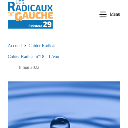
P
a
Menu
s
s
e
r
a
u
Accueil
Cahier Radical
c
o
Cahier Radical n°18 – L’eau
n
t
e
8 mai 2022
n
u