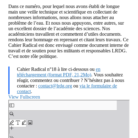
Dans ce numéro, pour lequel nous avons établi de longue
main une veille technique et scientifique en collectant de
nombreuses informations, nous allons nous attacher au
problème de l’eau. Et nous nous appuyons, entre autres, sur
un excellent dossier de l’académie des sciences. Nos
académiciens travaillent et commettent d’utiles documents.
rendons leur hommage en reprenant et citant leurs travaux. Ce
Cahier Radical est donc envisagé comme document interne de
travail et de soutien pour les militants et responsables LRDG.
C’est notre rôle politique.
Cahier Radical n°18 à lire ci-dessous ou
en
téléchargement (format PDF, 21,2Mo)
. Vous souhaitez
réagir, commentez ou contribuer ? N’hésitez pas à nous
contacter :
contact@lrdg.org
ou
via le formulaire de
contact
.
View Fullscreen
Aller
au
contenu
PDF