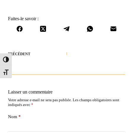
Faites-le savoir :
PRÉCÉDENT
Passer en contraste élevé
Changer la taille de la police
Laisser un commentaire
Votre adresse e-mail ne sera pas publiée.
Les champs obligatoires sont
indiqués avec
*
Nom
*