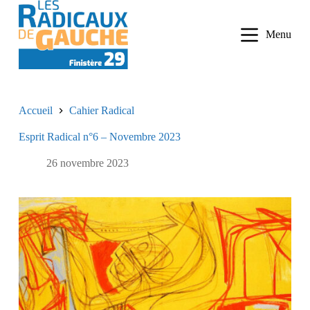
P
a
Menu
s
s
e
r
a
u
Accueil
Cahier Radical
c
o
Esprit Radical n°6 – Novembre 2023
n
t
e
26 novembre 2023
n
u