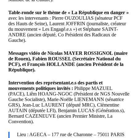
Table-ronde sur le thème de « La République en danger »
avec les intervenants : Pierre OUZOULIAS (sénateur PCF
des Hauts de Seine), Laurent JOFFRIN (journaliste, créateur
du mouvement « Les Engagé.e.s ») et Stéphane SAINT-
ANDRE (ancien député, Co Président des Radicaux de
Gauche).
Messages vidéo de Nicolas MAYER ROSSIGNOL (maire
de Rouen), Fabien ROUSSEL (Secrétaire National du
PCF), et François HOLLANDE (ancien Président de la
République).
Intervention des représentant.e.s des partis et
mouvements politiques invités :
Philippe MAZUEL
(PACE), Liêm HOANG-NGOC (Président de NGS Nouvelle
Gauche Socialiste), Marie-Noëlle LIENEMANN (sénatrice
GRS), Jean-Luc LAURENT (député MRC), Clémentine
AUTAIN (députée LFI), Benjamin LUCAS (Génération.s),
Bernard CAZENEUVE (ancien Premier Ministre, La
Convention).
Lieu : AGECA – 177 rue de Charonne – 75011 PARIS