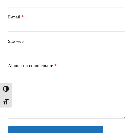
E-mail
*
Site web
Ajouter un commentaire
*
Passer en contraste élevé
Changer la taille de la police