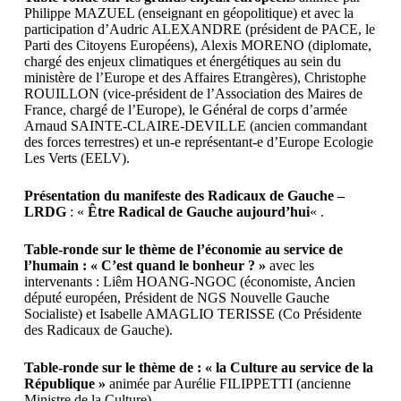
Philippe MAZUEL (enseignant en géopolitique) et avec la
participation d’Audric ALEXANDRE (président de PACE, le
Parti des Citoyens Européens), Alexis MORENO (diplomate,
chargé des enjeux climatiques et énergétiques au sein du
ministère de l’Europe et des Affaires Etrangères), Christophe
ROUILLON (vice-président de l’Association des Maires de
France, chargé de l’Europe), le Général de corps d’armée
Arnaud SAINTE-CLAIRE-DEVILLE (ancien commandant
des forces terrestres) et un-e représentant-e d’Europe Ecologie
Les Verts (EELV).
Présentation du manifeste des Radicaux de Gauche –
LRDG
: «
Être Radical de Gauche aujourd’hui
« .
Table-ronde sur le thème de l’économie au service de
l’humain : « C’est quand le bonheur ? »
avec les
intervenants : Liêm HOANG-NGOC (économiste, Ancien
député européen, Président de NGS Nouvelle Gauche
Socialiste) et Isabelle AMAGLIO TERISSE (Co Présidente
des Radicaux de Gauche).
Table-ronde sur le thème de : « la Culture au service de la
République »
animée par Aurélie FILIPPETTI (ancienne
Ministre de la Culture).