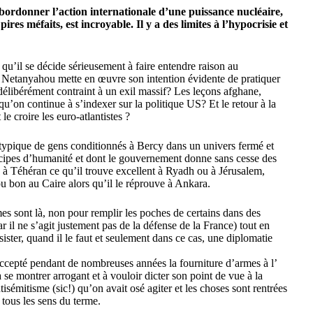
ubordonner l’action internationale d’une puissance nucléaire,
res méfaits, est incroyable. Il y a des limites à l’hypocrisie et
u’il se décide sérieusement à faire entendre raison au
ue Netanyahou mette en œuvre son intention évidente de pratiquer
délibérément contraint à un exil massif? Les leçons afghane,
qu’on continue à s’indexer sur la politique US? Et le retour à la
e croire les euro-atlantistes ?
, typique de gens conditionnés à Bercy dans un univers fermé et
incipes d’humanité et dont le gouvernement donne sans cesse des
 à Téhéran ce qu’il trouve excellent à Ryadh ou à Jérusalem,
u bon au Caire alors qu’il le réprouve à Ankara.
mes sont là, non pour remplir les poches de certains dans des
r il ne s’agit justement pas de la défense de la France) tout en
sister, quand il le faut et seulement dans ce cas, une diplomatie
.
 accepté pendant de nombreuses années la fourniture d’armes à l’
 se montrer arrogant et à vouloir dicter son point de vue à la
isémitisme (sic!) qu’on avait osé agiter et les choses sont rentrées
tous les sens du terme.