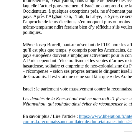
Indirectement, Netanyahou, dans la ligne de pensée des ass
laquelle l’actuel gouvernement d’Israël ne comprend que la
Occidentaux, à quelques exceptions près, ne s’étonnent pa
pays. Après l’Afghanistan, l’Irak, la Libye, la Syrie, ce se
l’approche de leurs élections, s’en moquent plus ou moins.
même-tempisme ndlr) feraient bien d’y réfléchir s’ils veule
politiques.
Même Josep Borrell, haut-représentant de l’UE pour les affa
qu’il est plus que temps, y compris pour les Américains, de
pays européens doivent s’impliquer activement pour la cons
A Paris cependant l’électoralisme et les ventes d’armes rest
hasardeuse, solitaire et empreinte de néo-colonialisme du Pr
« récompense » selon ses propres termes le dirigeant israéli
de Gazaouis. Il est vrai que ce ne sont là « que » des Arab
Israël : le parlement vote massivement contre la reconnaissa
Les députés de la Knesset ont voté ce mercredi 21 février
Nétanyahou, qui souhaite ainsi éviter de récompenser le 
En savoir plus / Lire l’article :
https://www.liberation.fr/in
contre-la-reconnaissance-unilaterale-dun-etat-pale