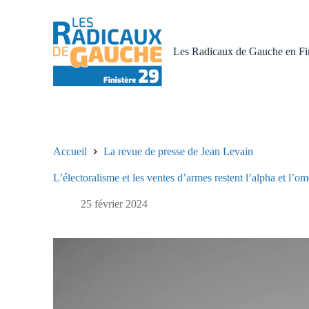
P
a
s
s
Les Radicaux de Gauche en Fin
e
r
a
u
c
o
n
t
Accueil
La revue de presse de Jean Levain
e
n
L’électoralisme et les ventes d’armes restent l’alpha et l’om
u
25 février 2024