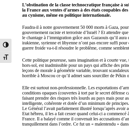
L’obstination de la classe technocratique française à s
la France aux ventes d’armes à des états coupables des pi
au cynisme, même en politique internationale.
Faudra-il à notre gouvernement 50 000 morts à Gaza, pour q
gouvernement raciste et terroriste d’Israël ? Et attendre q
le chantage à l’immigration grâce aux Gazaouis qu’il aura 
irakienne, syrienne et libyenne n’ont pas encore suffi pour 
Passer en contraste élevé
guerre froide va-t-il résoudre le problème, comme semblent l
Changer la taille de la police
Cette politique peureuse, sans imagination et à courte vue
hors-sol, est inadmissible pour un pays qui affiche des pr
leçons de morale à géométrie variable, trouvant scandaleux
horrible à Moscou ce qu’il admet sans sourciller de Pékin o
Elle est surtout non-professionnelle. Les exportations d’ar
conditions opaques (couvertes à tort par le secret défense ca
faisant prendre des risques très lourds au pays mais pour as
intelligente, cohérente et dotée d’un minimum de principes
Le Général l’avait parfaitement illustré lorsqu’après avoir
Etat hébreu, il les a fait cesser quand celui-ci a commencé à
France. Il a balayé comme il convenait les accusations d’ant
tranquillement dans l’ordre. Ce fut un « malentendu » dans 