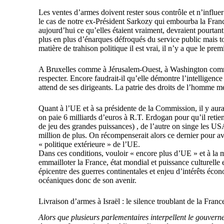
Les ventes d’armes doivent rester sous contrôle et n’influer
le cas de notre ex-Président Sarkozy qui embourba la Franc
aujourd’hui ce qu’elles étaient vraiment, devraient pourtant
plus en plus d’énarques défroqués du service public mais 
matière de trahison politique il est vrai, il n’y a que le pr
A Bruxelles comme à Jérusalem-Ouest, à Washington comme
respecter. Encore faudrait-il qu’elle démontre l’intelligen
attend de ses dirigeants. La patrie des droits de l’homme m
Quant à l’UE et à sa présidente de la Commission, il y aurait
on paie 6 milliards d’euros à R.T. Erdogan pour qu’il reti
de jeu des grandes puissances) , de l’autre on singe les 
million de plus. On récompenserait alors ce dernier pour avo
« politique extérieure » de l’UE.
Dans ces conditions, vouloir « encore plus d’UE » et à la ma
emmailloter la France, état mondial et puissance culturelle 
épicentre des guerres continentales et enjeu d’intérêts éc
océaniques donc de son avenir.
Livraison d’armes à Israël : le silence troublant de la Franc
Alors que plusieurs parlementaires interpellent le gouvern