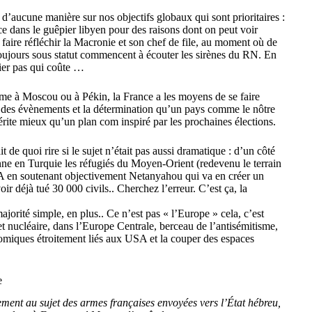
 d’aucune manière sur nos objectifs globaux qui sont prioritaires :
e dans le guêpier libyen pour des raisons dont on peut voir
 faire réfléchir la Macronie et son chef de file, au moment où de
toujours sous statut commencent à écouter les sirènes du RN. En
emier pas qui coûte …
 à Moscou ou à Pékin, la France a les moyens de se faire
ce des évènements et la détermination qu’un pays comme le nôtre
érite mieux qu’un plan com inspiré par les prochaines élections.
 de quoi rire si le sujet n’était pas aussi dramatique : d’un côté
enne en Turquie les réfugiés du Moyen-Orient (redevenu le terrain
USA en soutenant objectivement Netanyahou qui va en créer un
ir déjà tué 30 000 civils.. Cherchez l’erreur. C’est ça, la
jorité simple, en plus.. Ce n’est pas « l’Europe » cela, c’est
et nucléaire, dans l’Europe Centrale, berceau de l’antisémitisme,
onomiques étroitement liés aux USA et la couper des espaces
e
ement au sujet des armes françaises envoyées vers l’État hébreu,