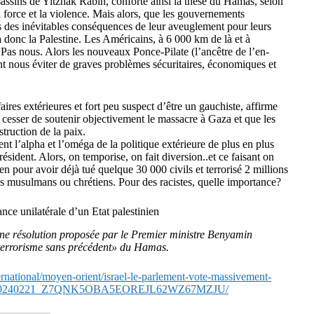
assins de Yitzhak Rabin, conforte ainsi la thèse du Hamas, selon
 force et la violence. Mais alors, que les gouvernements
s des inévitables conséquences de leur aveuglement pour leurs
ra donc la Palestine. Les Américains, à 6 000 km de là et à
 Pas nous. Alors les nouveaux Ponce-Pilate (l’ancêtre de l’en-
nt nous éviter de graves problèmes sécuritaires, économiques et
ires extérieures et fort peu suspect d’être un gauchiste, affirme
 cesser de soutenir objectivement le massacre à Gaza et que les
truction de la paix.
ent l’alpha et l’oméga de la politique extérieure de plus en plus
ésident. Alors, on temporise, on fait diversion..et ce faisant on
en pour avoir déjà tué quelque 30 000 civils et terrorisé 2 millions
es musulmans ou chrétiens. Pour des racistes, quelle importance?
nce unilatérale d’un Etat palestinien
 une résolution proposée par le Premier ministre Benyamin
«terrorisme sans précédent» du Hamas.
ternational/moyen-orient/israel-le-parlement-vote-massivement-
stinien-20240221_Z7QNK5OBA5EOREJL62WZ67MZJU/