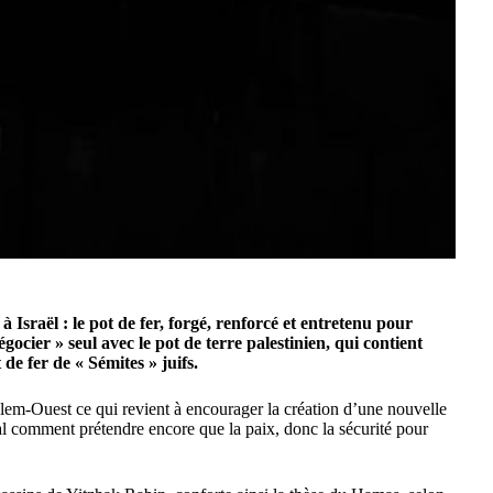
 Israël : le pot de fer, forgé, renforcé et entretenu pour
ocier » seul avec le pot de terre palestinien, qui contient
de fer de « Sémites » juifs.
lem-Ouest ce qui revient à encourager la création d’une nouvelle
 comment prétendre encore que la paix, donc la sécurité pour