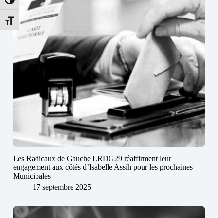
Passer en contraste élevé
Changer la taille de la police
Les Radicaux de Gauche LRDG29 réaffirment leur
engagement aux côtés d’Isabelle Assih pour les prochaines
Municipales
17 septembre 2025