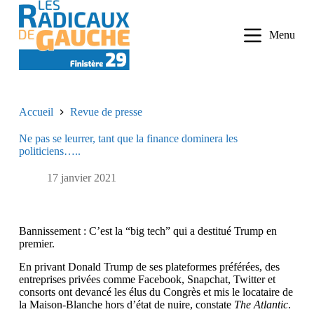
P
a
Menu
s
s
e
r
a
u
Accueil
Revue de presse
c
o
Ne pas se leurrer, tant que la finance dominera les
n
politiciens…..
t
e
n
17 janvier 2021
u
Bannissement : C’est la “big tech” qui a destitué Trump en
premier.
En privant Donald Trump de ses plateformes préférées, des
entreprises privées comme Facebook, Snapchat, Twitter et
consorts ont devancé les élus du Congrès et mis le locataire de
la Maison-Blanche hors d’état de nuire, constate
The Atlantic
.