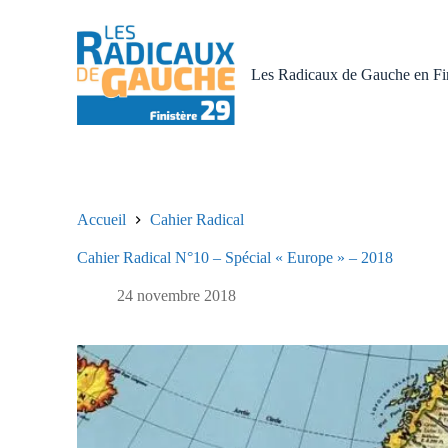
P
a
s
s
Les Radicaux de Gauche en Fin
e
r
a
u
c
o
n
t
Accueil
Cahier Radical
e
n
Cahier Radical N°10 – Spécial « Europe » – 2018
u
24 novembre 2018