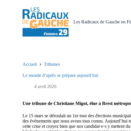
P
a
s
s
Les Radicaux de Gauche en Fin
e
r
a
u
c
o
n
t
Accueil
Tribunes
e
n
Le monde d’après se prépare aujourd’hui
u
4 avril 2020
Une tribune de Christiane Migot, élue à Brest métropol
Le 15 mars se déroulait un 1er tour des élections municipale
des événements que nous avons tous connu. Aujourd’hui tous 
cette crise et croyez bien que nos candidat·e·s y mettent du l