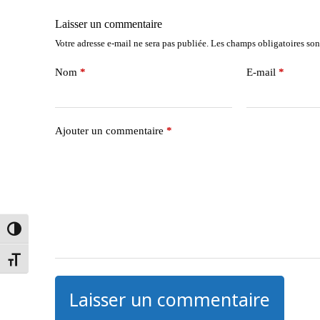
Laisser un commentaire
Votre adresse e-mail ne sera pas publiée.
Les champs obligatoires son
Nom
*
E-mail
*
Ajouter un commentaire
*
Passer en contraste élevé
Changer la taille de la police
Laisser un commentaire