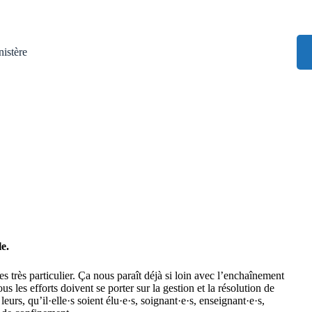
istère
e.
s très particulier. Ça nous paraît déjà si loin avec l’enchaînement
les efforts doivent se porter sur la gestion et la résolution de
eurs, qu’il·elle·s soient élu·e·s, soignant·e·s, enseignant·e·s,