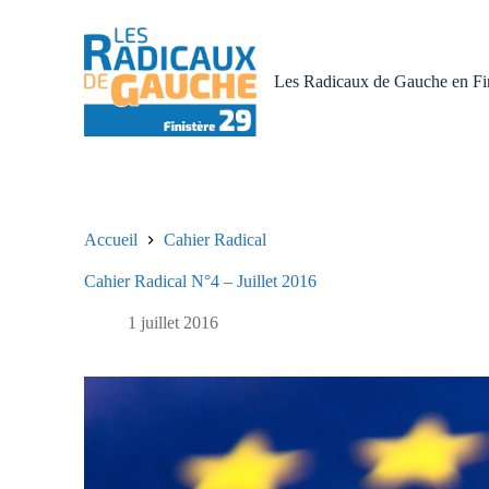
P
a
s
s
Les Radicaux de Gauche en Fin
e
r
a
u
c
o
n
t
Accueil
Cahier Radical
e
n
Cahier Radical N°4 – Juillet 2016
u
1 juillet 2016