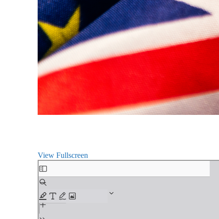
View Fullscreen
Aller
au
contenu
PDF