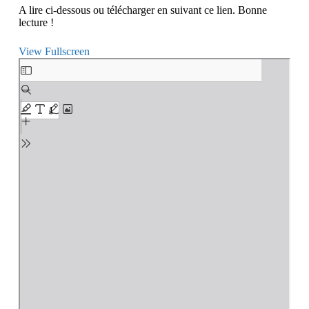
A lire ci-dessous ou télécharger en suivant ce lien. Bonne
lecture !
View Fullscreen
Aller
au
contenu
PDF