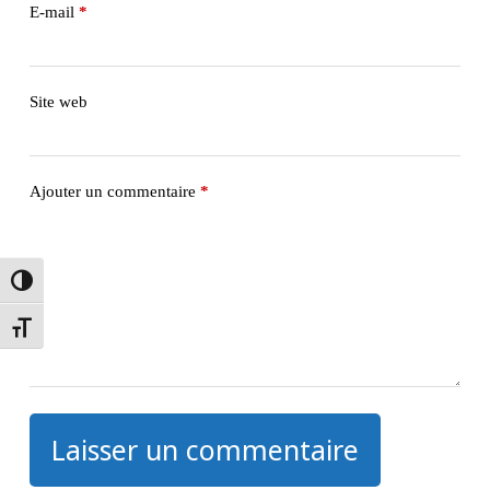
E-mail
*
Site web
Ajouter un commentaire
*
Passer en contraste élevé
Changer la taille de la police
Laisser un commentaire